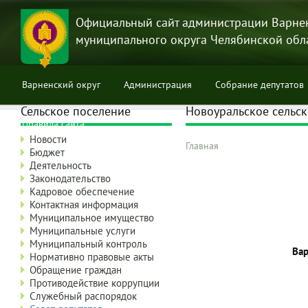
Перейти
к
Официальный сайт администрации Варне
основному
муниципального округа Челябинской обл
содержанию
Варненский округ
Администрация
Собрание депутатов
Сельское поселение
Новоуральское сельск
Правила сайта
Новости
Главная
Бюджет
Строка
Деятельность
навигации
Законодательство
Кадровое обеспечение
Контактная информация
Муниципальное имущество
Муниципальные услуги
Муниципальный контроль
Вар
Нормативно правовые акты
Обращение граждан
Противодействие коррупции
Служебный распорядок