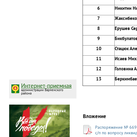
6
Никити
7
Жаксиб
8
Ерушев
9
Бикбула
10
Стацюк
11
Исаев
12
Голови
13
Беркимб
Интернет-приемная
администрации Варненского
района
Вложение
Распоряжение № 669-
с/п по вопросу ликв