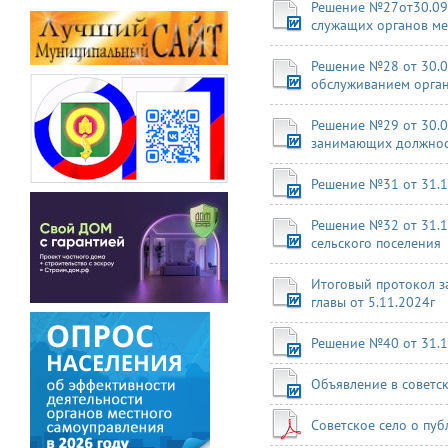
Решение №27от30.09
служащих органов ме
Решение №28 от 30.0
обслуживанием орган
Решение №29 от 30.0
занимающих должности
Решение №31 от 31.
Решение №32 от 31.1
сельского поселения
Итоговый протокол з
главы от 5.11.2024г
Решение №40 от 31.1
Объявление в советс
Советское село о пу