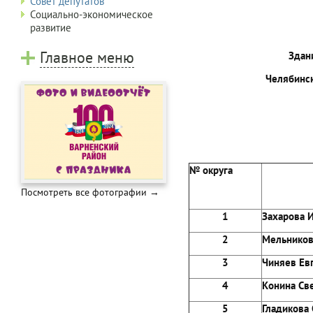
Совет депутатов
Социально-экономическое
развитие
Главное меню
Здан
Челябинск
№ округа
Посмотреть все фотографии →
1
Захаров
2
Мельник
3
Чиняев
4
Конина
5
Гладико