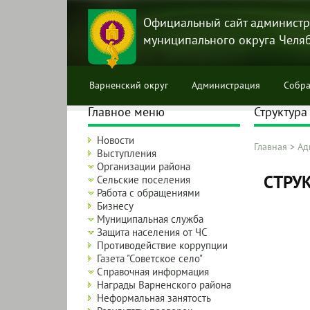
Перейти
к
Официальный сайт администр
основному
муниципального округа Челя
содержанию
Варненский округ
Администрация
Собра
Главное меню
Структура
Новости
Главная
>
Ад
Выступления
Строка
Организации района
навига
СТРУ
Сельские поселения
Работа с обращениями
Бизнесу
Муниципальная служба
Защита населения от ЧС
Противодействие коррупции
Газета "Советское село"
Справочная информация
Награды Варненского района
Неформальная занятость