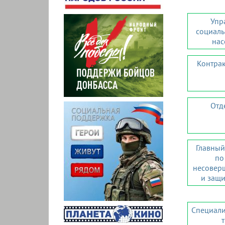
Упр
социал
нас
Контра
Отд
Главный
по
несовер
и защи
Специали