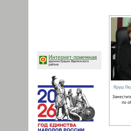
Интернет-приемная
администрации Варненского
района
Яруш Лю
Заместите
по о