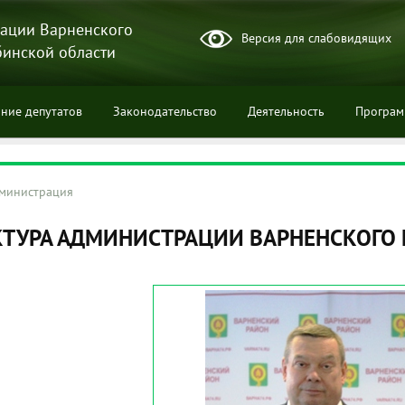
ации Варненского
Версия для слабовидящих
бинской области
ние депутатов
Законодательство
Деятельность
Програ
министрация
ции
КТУРА АДМИНИСТРАЦИИ ВАРНЕНСКОГО