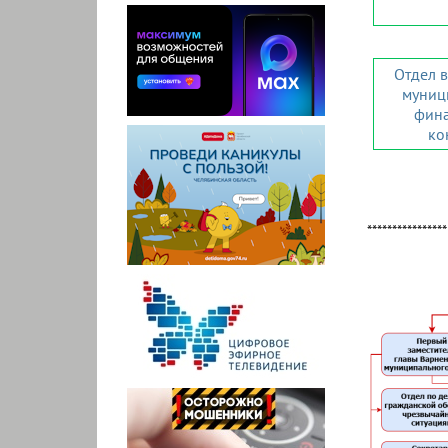
Отдел 
муниц
фина
ко
****************