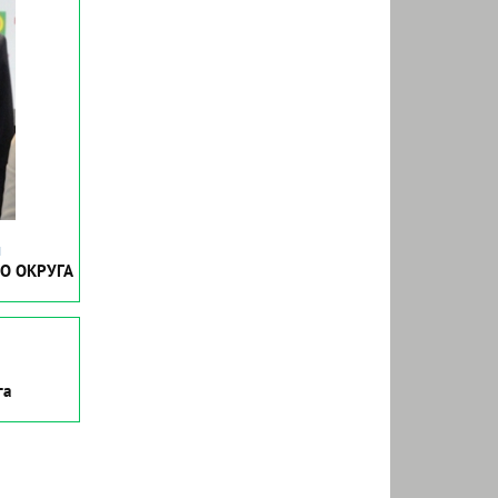
ч
О ОКРУГА
га