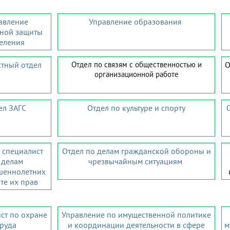
авление
Управление образования
ьной защиты
еления
ктный отдел
Отдел по связям с общественностью и
О
организационной работе
ел ЗАГС
Отдел по культуре и спорту
 специалист
Отдел по делам гражданской обороны и
 делам
чрезвычайным ситуациям
шеннолетних
те их прав
ст по охране
Управление по имущественной политике
труда
и координации деятельности в сфере
м