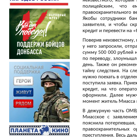
неизвестного, который
полицейским, что е
правоохранительного в
Якобы сотрудники ба
заявителя, и чтобы с
кредит и перевести на «
Поверив неизвестному
у него запросили, отпр
сумму 500 000 рублей н
по переводу, злоумышл
день. Также он рекоме
тайну следствия. На с
нужно поехать в отделен
поступила заявка. Прие
кредит, на что операт
оформили. Далее мужч
момент житель Миасса п
В дежурную часть ОМВ
Миасское с заявление
пояснила потерпевшая,
правоохранительных 
преступления. Весь дал