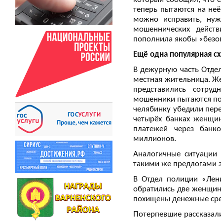
теперь пытаются на не
можно исправить, нуж
мошеннических действ
пополнила якобы «безо
Ещё одна популярная сх
В дежурную часть Отде
местная жительница. Же
представились сотру
мошенники пытаются пох
челябинку убедили пере
четырёх банках женщи
платежей через банк
миллионов.
Аналогичные ситуации
такими же предлогами 
В Отдел полиции «Лен
обратились две женщины
похищены денежные сред
Потерпевшие рассказали