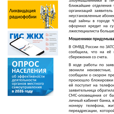
Злоумышленники в теч
ближайшие отделения 
организаций заявител
неустановленные абоне
ещё займы в городе Ч
оформил кредит на су
лжеспециалиста больше 
Мошенники придумыва
В ОМВД России по ЗАТО
сообщила, что на её 
сбережения со счета.
В ходе работы по заяв
звонили неизвестные,
сообщили о скором пре
произошло блокировки
ей поступит на телефо
заявительница обратила
СМС-оповещения от бан
личный кабинет банка, 
номеру телефона, жи
переадресации, которо