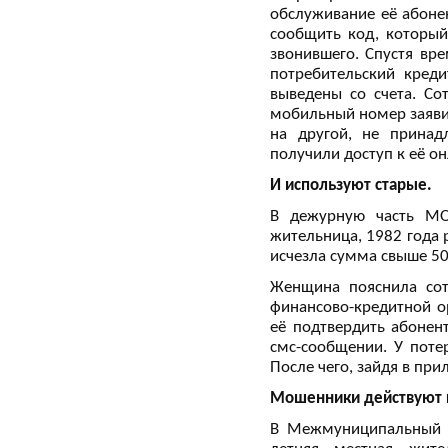
обслуживание её абоне
сообщить код, который
звонившего. Спустя вр
потребительский кред
выведены со счета. Со
мобильный номер заяви
на другой, не прина
получили доступ к её о
И используют старые.
В дежурную часть МО
жительница, 1982 года 
исчезла сумма свыше 50
Женщина пояснила сот
финансово-кредитной о
её подтвердить абонен
смс-сообщении. У поте
После чего, зайдя в при
Мошенники действуют ц
В Межмуниципальный о