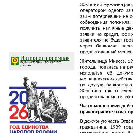
30-летний мужчина расс
оператором одного из 
займ потерпевший не о
собеседница пояснила,
получить наличные ден
заявка на кредит, оф
заявителя не будет гр
через банкомат пер
продиктованный мошенн
Интернет-приемная
Жительница Миасса, 19
администрации Варненского
района
города, попалась на р
используя её докум
мошеннических действи
на другую банковскую 
Женщина так и сдела
продиктованные телефо
Часто мошенники дейст
правоохранительных ор
В дежурную часть Отде
гражданина, 1939 год