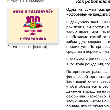
Результаты проверок
Как работают 
Одна из самых распро
«оформление кредита 
В дежурную часть ОМВ
рождения, ей поступил
злоумышленники пыт
необходимо самой офор
займа для сохранност
Посмотреть все фотографии →
продиктует. Потерпев
средства и перечислила
В Межмуниципальный о
1961 года рождения, со
Потерпевшая рассказал
финансовой организаци
Звонивший очень увер
чтобы обезопасить себ
денежные средства на я
оформила несколько 
злоумышленником номер
поняла, что её обманули