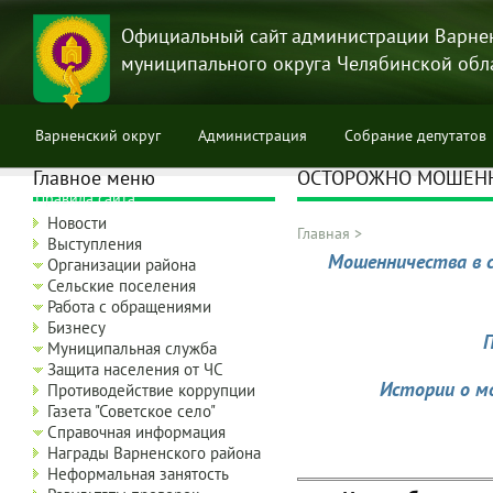
Перейти
к
Официальный сайт администрации Варне
основному
муниципального округа Челябинской обл
содержанию
Варненский округ
Администрация
Собрание депутатов
Главное меню
ОСТОРОЖНО МОШЕН
Правила сайта
Новости
Главная
>
Выступления
Строка
Мошенничества в с
Организации района
навигации
Сельские поселения
Работа с обращениями
Бизнесу
П
Муниципальная служба
Защита населения от ЧС
Истории о м
Противодействие коррупции
Газета "Советское село"
Справочная информация
Награды Варненского района
Неформальная занятость