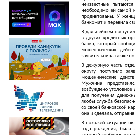
неизвестные пытаются
необходимо ей самой и
продиктованы. У женщ
банкомат и перевила св
В дальнейшем поступил 
в других кредитных ор
банка, который сообщи
мошеннических дейс
заявительница также по
В дежурную часть отд
округу поступило зая
мошеннические действ
Мужчина представилс
возбуждено уголовное 
для получения денежны
якобы служба безопасно
со своей банковской ка
она и сделала, отправи
В похожей ситуации ок
года рождения, была з
который сообщил, что е