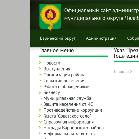
Перейти
к
Официальный сайт администр
основному
муниципального округа Челя
содержанию
Варненский округ
Администрация
Собра
Главное меню
Указ През
Года един
Новости
Выступления
Главная
>
Организации района
Строка
Сельские поселения
навига
Работа с обращениями
Бизнесу
Муниципальная служба
Защита населения от ЧС
Противодействие коррупции
Газета "Советское село"
Справочная информация
Награды Варненского района
Неформальная занятость