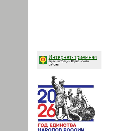
Интернет-приемная
администрации Варненского
района