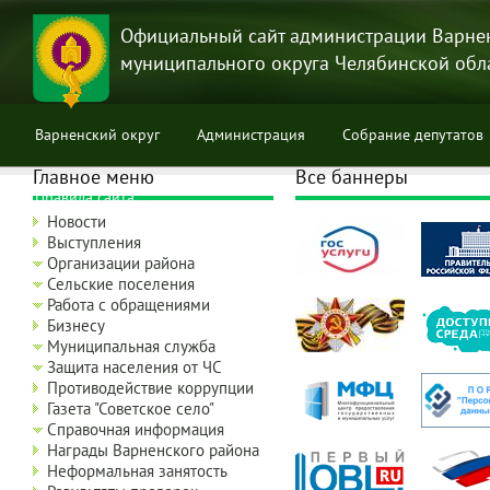
Перейти
к
Официальный сайт администрации Варне
основному
муниципального округа Челябинской обл
содержанию
Варненский округ
Администрация
Собрание депутатов
Главное меню
Все баннеры
Правила сайта
Новости
Выступления
Организации района
Сельские поселения
Работа с обращениями
Бизнесу
Муниципальная служба
Защита населения от ЧС
Противодействие коррупции
Газета "Советское село"
Справочная информация
Награды Варненского района
Неформальная занятость