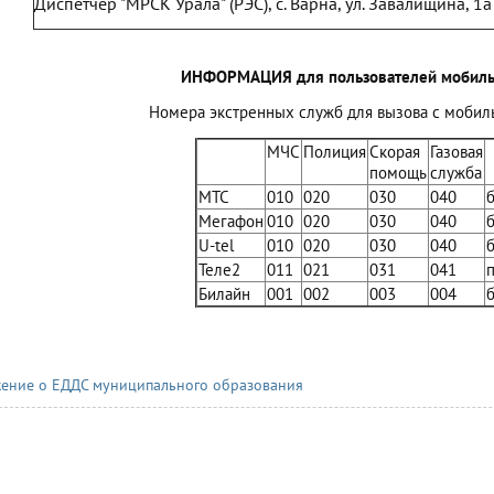
Диспетчер "МРСК Урала" (РЭС), с. Варна, ул. Завалищина, 1а
ИНФОРМАЦИЯ
для пользователей мобил
Номера экстренных служб для вызова с моби
МЧС
Полиция
Скорая
Газовая
помощь
служба
МТС
010
020
030
040
Мегафон
010
020
030
040
U-tel
010
020
030
040
Теле2
011
021
031
041
п
Билайн
001
002
003
004
ение о ЕДДС муниципального образования