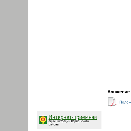
Вложение
Полож
Интернет-приемная
администрации Варненского
района