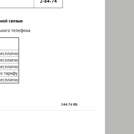
2-64-74
ьной связью
льного телефона
бесплатно
бесплатно
бесплатно
о тарифу
бесплатно
244.76 КБ