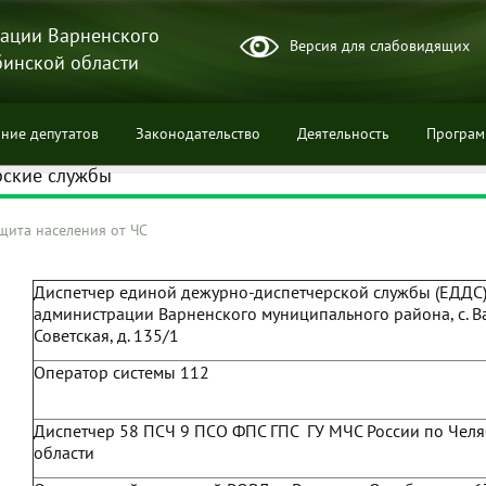
ации Варненского
Версия для слабовидящих
бинской области
ние депутатов
Законодательство
Деятельность
Програ
рские службы
щита населения от ЧС
ции
Диспетчер единой дежурно-диспетчерской службы (ЕДДС
администрации Варненского муниципального района, с. Ва
Советская, д. 135/1
Оператор системы 112
Диспетчер 58 ПСЧ 9 ПСО ФПС ГПС ГУ МЧС России по Чел
области