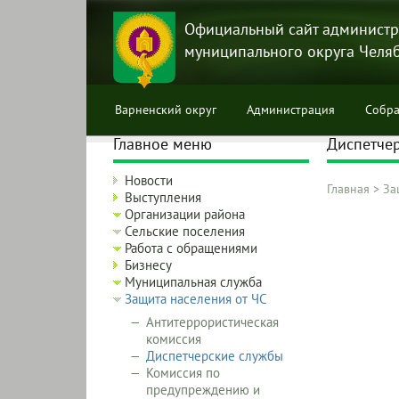
Перейти
к
Официальный сайт администр
основному
муниципального округа Челя
содержанию
Варненский округ
Администрация
Собра
Главное меню
Диспетче
Новости
Главная
>
За
Выступления
Строка
Организации района
навига
Сельские поселения
Работа с обращениями
Бизнесу
Муниципальная служба
Защита населения от ЧС
Антитеррористическая
комиссия
Диспетчерские службы
Комиссия по
предупреждению и