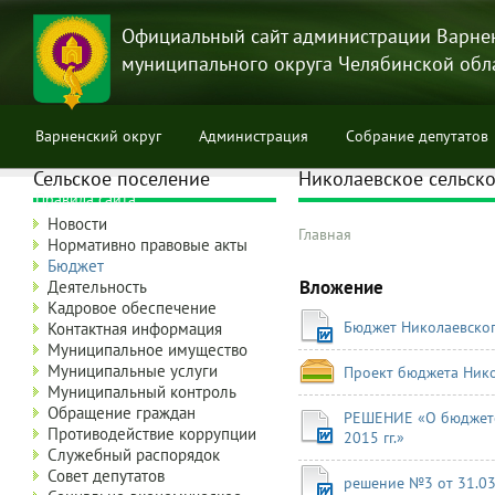
Перейти
к
Официальный сайт администрации Варне
основному
муниципального округа Челябинской обл
содержанию
Варненский округ
Администрация
Собрание депутатов
Сельское поселение
Николаевское сельско
Правила сайта
Новости
Главная
Нормативно правовые акты
Строка
Бюджет
навигации
Вложение
Деятельность
Кадровое обеспечение
Бюджет Николаевског
Контактная информация
Муниципальное имущество
Муниципальные услуги
Проект бюджета Нико
Муниципальный контроль
Обращение граждан
РЕШЕНИЕ «О бюджете 
Противодействие коррупции
2015 гг.»
Служебный распорядок
Совет депутатов
решение №3 от 31.03.