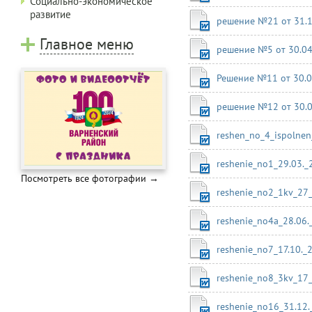
Социально-экономическое
развитие
решение №21 от 31.1
Главное меню
решение №5 от 30.04
Решение №11 от 30.0
решение №12 от 30.06
reshen_no_4_ispolnen
reshenie_no1_29.03._
Посмотреть все фотографии →
reshenie_no2_1kv_27
reshenie_no4a_28.06.
reshenie_no7_17.10._
reshenie_no8_3kv_17
reshenie_no16_31.12.