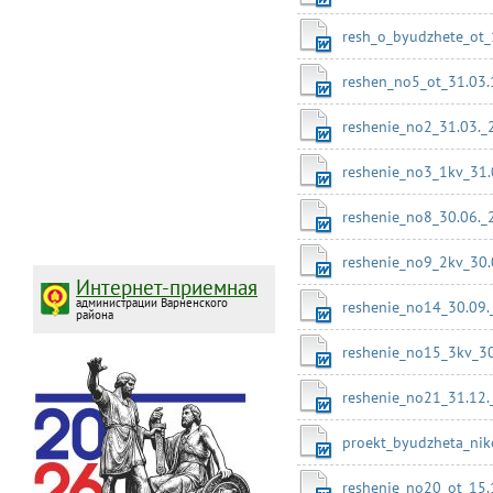
resh_o_byudzhete_ot
reshen_no5_ot_31.03.
reshenie_no2_31.03._
reshenie_no3_1kv_31.
reshenie_no8_30.06._
reshenie_no9_2kv_30.
Интернет-приемная
администрации Варненского
reshenie_no14_30.09.
района
reshenie_no15_3kv_30
reshenie_no21_31.12.
proekt_byudzheta_nik
reshenie_no20_ot_15