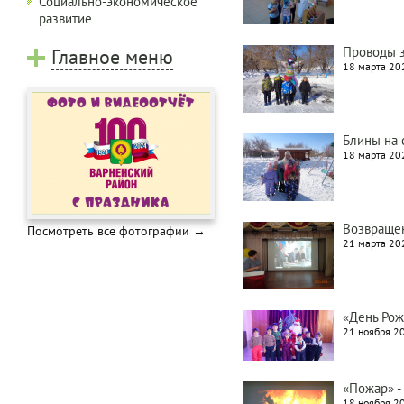
Социально-экономическое
развитие
Главное меню
Проводы 
18 марта 202
Блины на 
18 марта 202
Возвраще
Посмотреть все фотографии →
21 марта 202
«День Ро
21 ноября 20
«Пожар» -
18 ноября 20