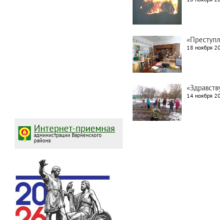
«Преступл
18 ноября 20
«Здравств
14 ноября 20
Интернет-приемная
администрации Варненского
района
Нумерация
страниц