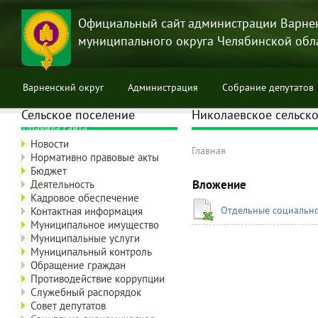
Перейти
к
Официальный сайт администрации Варне
основному
муниципального округа Челябинской обл
содержанию
Варненский округ
Администрация
Собрание депутатов
Сельское поселение
Николаевское сельско
Правила сайта
Новости
Главная
Нормативно правовые акты
Строка
Бюджет
навигации
Вложение
Деятельность
Кадровое обеспечение
Отдельные социально
Контактная информация
Муниципальное имущество
Муниципальные услуги
Муниципальный контроль
Обращение граждан
Противодействие коррупции
Служебный распорядок
Совет депутатов