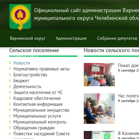
Перейти
к
Официальный сайт администрации Варне
основному
муниципального округа Челябинской обл
содержанию
Варненский округ
Администрация
Собрание депутатов
Сельское поселение
Новости сельского по
Правила сайта
Новости
Показ до
Нормативно правовые акты
9 сентября 2
Благоустройство
Бюджет
Деятельность
Защита населения от ЧС
Час полез
Кадровое обеспечение
9 сентября 2
Контактная информация
Муниципальное имущество
Муниципальные услуги
Муниципальный контроль
Обращения граждан
В Казанов
Повестки заседаний Совета
9 сентября 2