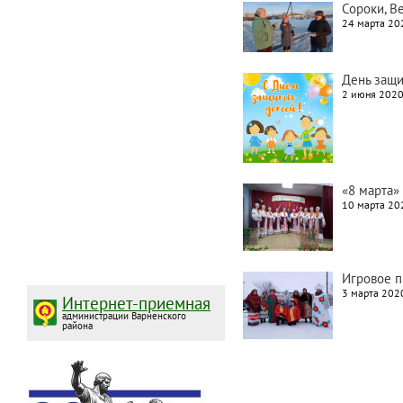
Сороки, В
24 марта 202
День защи
2 июня 2020
«8 марта»
10 марта 202
Игровое п
3 марта 2020
Интернет-приемная
администрации Варненского
района
Нумерация
страниц