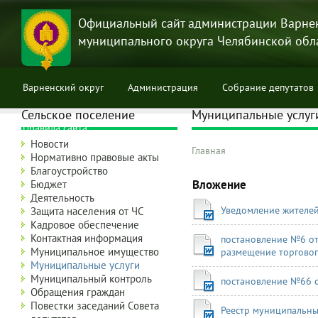
Перейти
к
Официальный сайт администрации Варне
основному
муниципального округа Челябинской обл
содержанию
Варненский округ
Администрация
Собрание депутатов
Сельское поселение
Муниципальные услуг
Правила сайта
Новости
Главная
Нормативно правовые акты
Строка
Благоустройство
навигации
Вложение
Бюджет
Деятельность
Уведомление жителе
Защита населения от ЧС
Кадровое обеспечение
Контактная информация
постановление №6 от
Муниципальное имущество
размещение торговог
Муниципальные услуги
Муниципальный контроль
постановление №66 о
Обращения граждан
Повестки заседаний Совета
Реестр муниципальны