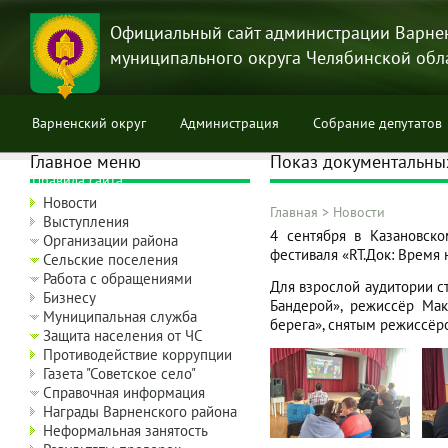
Перейти
к
Официальный сайт администрации Варне
основному
муниципального округа Челябинской обл
содержанию
Варненский округ
Администрация
Собрание депутатов
Главное меню
Показ документальны
Правила сайта
Новости
Главная
>
Новости
Выступления
Строка
4 сентября в Казановск
Организации района
фестиваля «RT.Док: Время 
навигации
Сельские поселения
Работа с обращениями
Для взрослой аудитории с
Бизнесу
Бандерой», режиссёр Ма
Муниципальная служба
берега», снятым режиссё
Защита населения от ЧС
Противодействие коррупции
Газета "Советское село"
Справочная информация
Награды Варненского района
Неформальная занятость