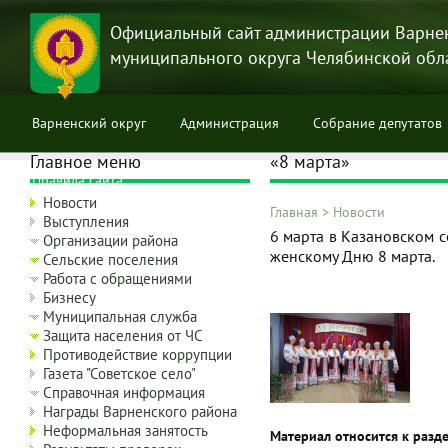
Перейти
к
Официальный сайт администрации Варне
основному
муниципального округа Челябинской обл
содержанию
Варненский округ
Администрация
Собрание депутатов
Главное меню
«8 марта»
Правила сайта
Новости
Главная
>
Новости
Выступления
Строка
6 марта в Казановском 
Организации района
навигации
женскому Дню 8 марта.
Сельские поселения
Работа с обращениями
Бизнесу
Муниципальная служба
Защита населения от ЧС
Противодействие коррупции
Газета "Советское село"
Справочная информация
Награды Варненского района
Неформальная занятость
Материал относится к разд