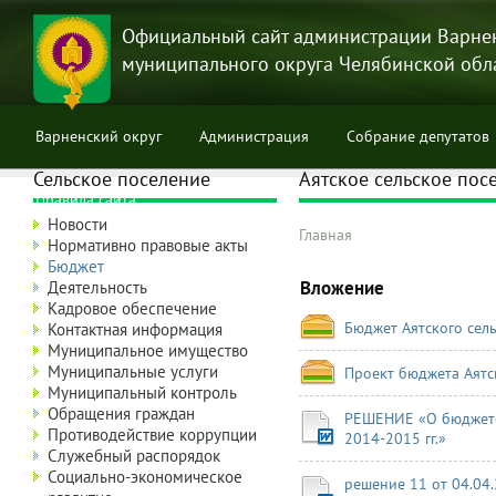
Перейти
к
Официальный сайт администрации Варне
основному
муниципального округа Челябинской обл
содержанию
Варненский округ
Администрация
Собрание депутатов
Сельское поселение
Аятское сельское пос
Правила сайта
Новости
Главная
Нормативно правовые акты
Строка
Бюджет
навигации
Вложение
Деятельность
Кадровое обеспечение
Бюджет Аятского сель
Контактная информация
Муниципальное имущество
Муниципальные услуги
Проект бюджета Аятск
Муниципальный контроль
Обращения граждан
РЕШЕНИЕ «О бюджете 
Противодействие коррупции
2014-2015 гг.»
Служебный распорядок
Социально-экономическое
решение 11 от 04.04.