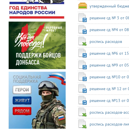
утвержденный бюджет
решение сд № 3 от 0
решение сд №4 от 08
роспись расходов
решение сд №6 от 15.
решение сд №9 от 05.
решение сд №10 от 0
решение сд № 12 от 
решение сд №13 от 0
роспись расходов-ас
роспись расходов-ли