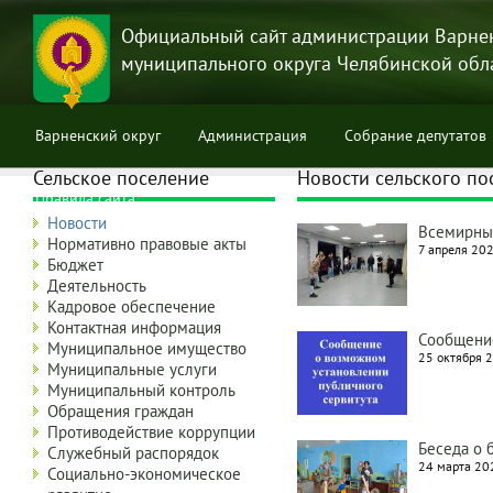
Перейти
к
Официальный сайт администрации Варне
основному
муниципального округа Челябинской обл
содержанию
Варненский округ
Администрация
Собрание депутатов
Сельское поселение
Новости сельского по
Правила сайта
Новости
Всемирный
Нормативно правовые акты
7 апреля 202
Бюджет
Деятельность
Кадровое обеспечение
Контактная информация
Сообщение
Муниципальное имущество
25 октября 2
Муниципальные услуги
Муниципальный контроль
Обращения граждан
Противодействие коррупции
Беседа о 
Служебный распорядок
24 марта 202
Социально-экономическое