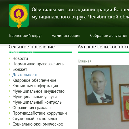
Перейти
к
Официальный сайт администрации Варне
основному
муниципального округа Челябинской обл
содержанию
Варненский округ
Администрация
Собрание депутатов
Сельское поселение
Аятское сельское пос
Правила сайта
Новости
Главная
Нормативно правовые акты
Строка
Бюджет
навигации
Деятельность
Кадровое обеспечение
Контактная информация
Муниципальное имущество
Муниципальные услуги
Муниципальный контроль
Обращения граждан
Противодействие коррупции
Служебный распорядок
Социально-экономическое