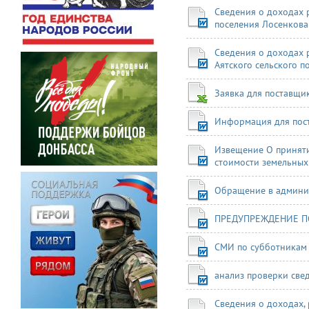
Сведения о доходах 
поселения Лосенкова 
Сведения о доходах 
Аятского сельского п
Заявка для поставщи
Информация для пос
Извещение О приняти
стоимости земельных
Обращение в админи
ПРЕДУПРЕЖДЕНИЕ П
СМИ по субботникам
анализ проверки све
Сведения о доходах, 