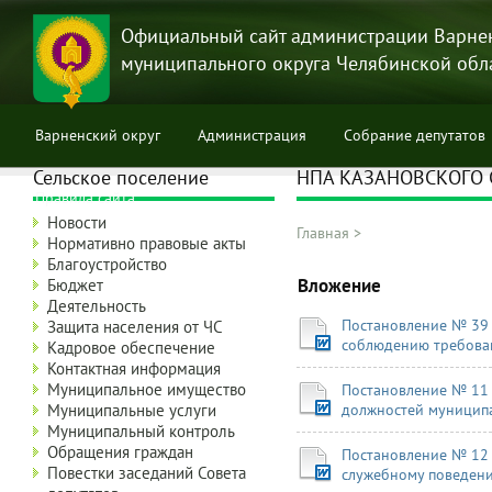
Перейти
к
Официальный сайт администрации Варне
основному
муниципального округа Челябинской обл
содержанию
Варненский округ
Администрация
Собрание депутатов
Сельское поселение
НПА КАЗАНОВСКОГО 
Правила сайта
Новости
Главная
>
Нормативно правовые акты
Строка
Благоустройство
навигации
Вложение
Бюджет
Деятельность
Постановление № 39 
Защита населения от ЧС
соблюдению требова
Кадровое обеспечение
Контактная информация
Муниципальное имущество
Постановление № 11 
Муниципальные услуги
должностей муницип
Муниципальный контроль
Обращения граждан
Постановление № 12 
Повестки заседаний Совета
служебному поведен