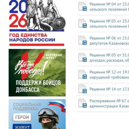
Решение № 04 от 25.
сельского поселения
Решение № 05 от 25.
сельского поселения
Решение № 06 от 25.
депутатов Казановско
Решение № 05 от 31.
доходах, расходах, о
Решение № 12 от 19.
нарушений требован
Решение № 14 от 17.
Распоряжение № 67 о
администрации Казан