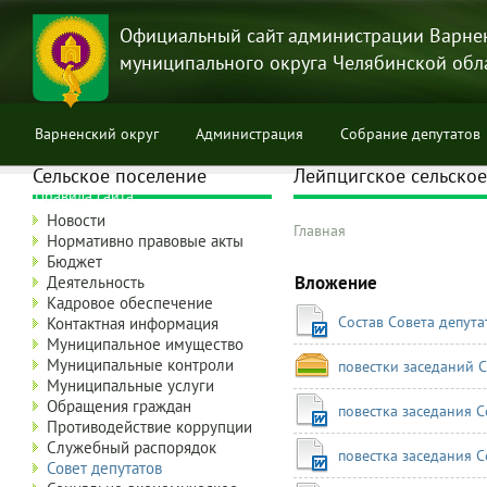
Перейти
к
Официальный сайт администрации Варне
основному
муниципального округа Челябинской обл
содержанию
Варненский округ
Администрация
Собрание депутатов
Сельское поселение
Лейпцигское сельское
Правила сайта
Новости
Главная
Нормативно правовые акты
Строка
Бюджет
навигации
Вложение
Деятельность
Кадровое обеспечение
Состав Совета депута
Контактная информация
Муниципальное имущество
Муниципальные контроли
повестки заседаний С
Муниципальные услуги
Обращения граждан
повестка заседания С
Противодействие коррупции
Служебный распорядок
повестка заседания С
Совет депутатов