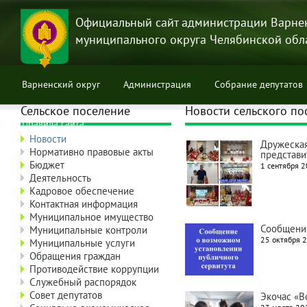
Перейти
к
Официальный сайт администрации Варне
основному
муниципального округа Челябинской обл
содержанию
Варненский округ
Администрация
Собрание депутатов
Сельское поселение
Новости сельского по
Правила сайта
Новости
Дружеская
Нормативно правовые акты
представи
Бюджет
1 сентября 2
Деятельность
Кадровое обеспечение
Контактная информация
Муниципальное имущество
Сообщение
Муниципальные контроли
25 октября 2
Муниципальные услуги
Обращения граждан
Противодействие коррупции
Служебный распорядок
Совет депутатов
Экочас «В