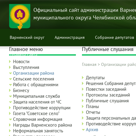
Перейти
к
Официальный сайт администрации Варне
основному
муниципального округа Челябинской обл
содержанию
Варненский округ
Администрация
Собрание депутатов
Главное меню
Публичные слушания
Правила сайта
Новости
Главная
>
Организации рай
Выступления
Строка
Организации района
Aдминистрация
навигации
Депутаты
Сельские поселения
Варненского
Решения Собрания депу
Работа с обращениями
муниципального
Повестки заседаний
Бизнесу
района:
Протоколы заседаний
Муниципальная служба
дополнительно
Публичные слушания
Защита населения от ЧС
+3
Планы
Противодействие коррупции
level
Отчеты
Газета "Советское село"
Защита персональных д
Справочная информация
Противодействие корру
Награды Варненского района
Архив
Неформальная занятость