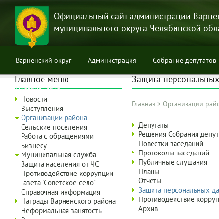
Перейти
к
Официальный сайт администрации Варне
основному
муниципального округа Челябинской обл
содержанию
Варненский округ
Администрация
Собрание депутатов
Главное меню
Защита персональных
Правила сайта
Новости
Главная
>
Организации рай
Выступления
Строка
Организации района
Aдминистрация
навигации
Депутаты
Сельские поселения
Варненского
Решения Собрания депу
Работа с обращениями
муниципального
Повестки заседаний
Бизнесу
района:
Протоколы заседаний
Муниципальная служба
дополнительно
Публичные слушания
Защита населения от ЧС
+3
Планы
Противодействие коррупции
level
Отчеты
Газета "Советское село"
Защита персональных д
Справочная информация
Противодействие корру
Награды Варненского района
Архив
Неформальная занятость