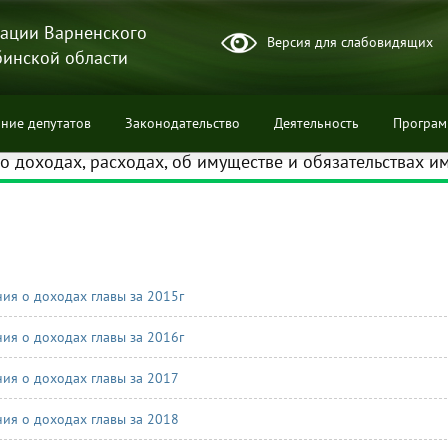
ации Варненского
Версия для слабовидящих
бинской области
ние депутатов
Законодательство
Деятельность
Програ
о доходах, расходах, об имуществе и обязательствах 
ции
ния о доходах главы за 2015г
ния о доходах главы за 2016г
ния о доходах главы за 2017
ния о доходах главы за 2018