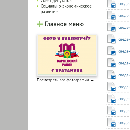
Совет депутатов
сведе
Социально-экономическое
развитие
сведе
Главное меню
сведе
сведе
сведе
сведе
сведе
Посмотреть все фотографии →
сведе
сведе
сведе
сведе