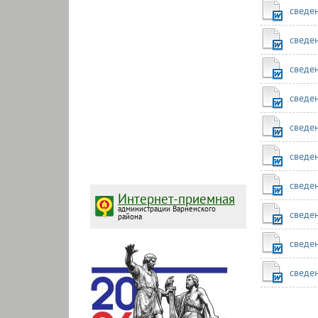
сведе
сведе
сведе
сведе
сведе
сведе
сведе
Интернет-приемная
администрации Варненского
сведе
района
сведен
сведе