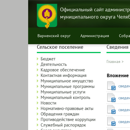
Перейти
к
Официальный сайт администр
основному
муниципального округа Челя
содержанию
Варненский округ
Администрация
Собра
Сельское поселение
Сведения 
Бюджет
Главная
>
Деятельность
Строка
Кадровое обеспечение
навига
Вложение
Контактная информация
Муниципальное имущество
сведе
Муниципальные программы
Муниципальные услуги
Муниципальный контроль
сведе
Новости
Нормативно-правовые акты
сведе
Обращения граждан
Противодействие коррупции
сведе
Служебный распорядок