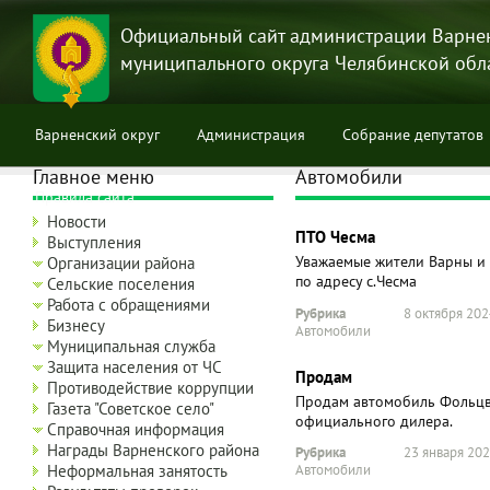
Перейти
к
Официальный сайт администрации Варне
основному
муниципального округа Челябинской обл
содержанию
Варненский округ
Администрация
Собрание депутатов
Главное меню
Автомобили
Правила сайта
Новости
ПТО Чесма
Выступления
Уважаемые жители Варны и
Организации района
по адресу с.Чесма
Сельские поселения
Работа с обращениями
Рубрика
8 октября 202
Бизнесу
Автомобили
Муниципальная служба
Защита населения от ЧС
Продам
Противодействие коррупции
Продам автомобиль Фольцва
Газета "Советское село"
официального дилера.
Справочная информация
Награды Варненского района
Рубрика
23 января 202
Неформальная занятость
Автомобили