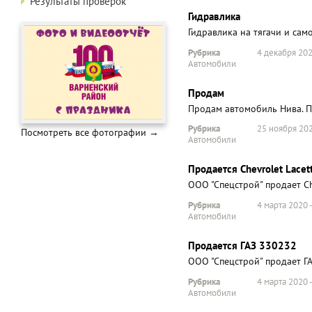
Результаты проверок
Гидравлика
Гидравлика на тягачи и сам
Рубрика
4 декабря 202
Автомобили
Продам
Продам автомобиль Нива. П
Рубрика
25 ноября 202
Посмотреть все фотографии →
Автомобили
Продается Chevrolet Lacett
ООО "Спецстрой" продает Che
Рубрика
4 марта 2020 
Автомобили
Продается ГАЗ 330232
ООО "Спецстрой" продает Г
Рубрика
4 марта 2020 
Автомобили