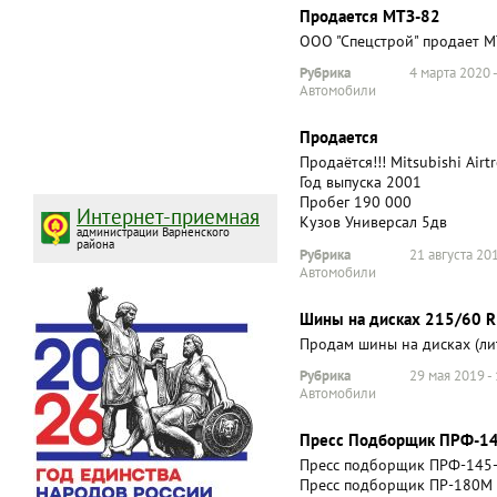
Продается МТЗ-82
ООО "Спецстрой" продает М
Рубрика
4 марта 2020 
Автомобили
Продается
Продаётся!!! Mitsubishi Airt
Год выпуска 2001
Пробег 190 000
Интернет-приемная
Кузов Универсал 5дв
администрации Варненского
района
Рубрика
21 августа 201
Автомобили
Шины на дисках 215/60 
Продам шины на дисках (ли
Рубрика
29 мая 2019 -
Автомобили
Пресс Подборщик ПРФ-14
Пресс подборщик ПРФ-145-
Пресс подборщик ПР-180М р