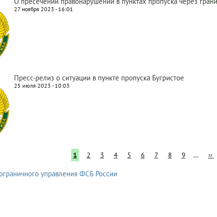
О пресечении правонарушений в пунктах пропуска через гран
27 ноября 2023 - 16:01
Пресс-релиз о ситуации в пункте пропуска Бугристое
25 июля 2023 - 10:03
Текущая
1
Page
2
Page
3
Page
4
Page
5
Page
6
Page
7
Page
8
Page
9
…
Сл
››
страница
ст
рация
ограничного управления ФСБ России
ого
льного
ельно