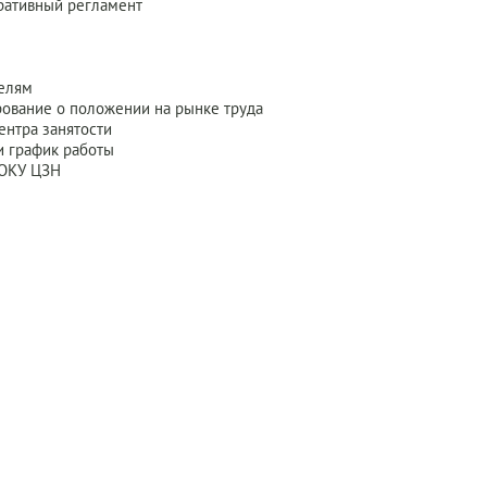
ого
ративный регламент
льного
ельно
елям
ование о положении на рынке труда
ентра занятости
и график работы
 ОКУ ЦЗН