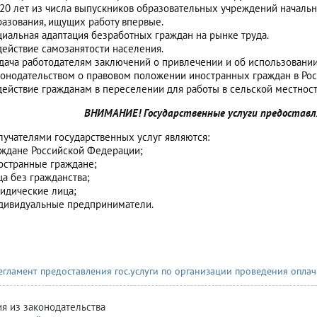
 20 лет из числа выпускников образовательных учреждений началь
разования, ищущих работу впервые.
циальная адаптация безработных граждан на рынке труда.
действие самозанятости населения.
дача работодателям заключений о привлечении и об использовании
конодательством о правовом положении иностранных граждан в Ро
действие гражданам в переселении для работы в сельской местност
ВНИМАНИЕ! Государственные услуги предоставл
лучателями государственных услуг являются:
аждане Российской Федерации;
остранные граждане;
ца без гражданства;
идические лица;
дивидуальные предприниматели.
егламент предоставления гос.услуги по организации проведения опл
рация
я из законодательства