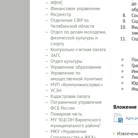
ИФНС
до
Финансовое управление
об
Росреестр
Со
Отделение СФР по
Со
Челябинской области
Вы
Отдел по делам молодежи,
за
физической культуры и
Со
спорту
Контрольно-счетная палата
ЗАГС
По
Отдел культуры
Гр
Управление образования
Ин
Управление по
Ли
имущественной политике
Юр
МУП «Коммунжилсервис»
Ин
УСЗН
Кадастровая палата
Пограничное управление
Вложение
ФСБ России
Пожарная часть
Адм.р
МУ "КЦСОН Варненского
муниципального района"
МКУ «Управление
Aдминист
Извлечени
Строительства и ЖКХ»