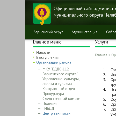
Перейти
к
Официальный сайт администр
основному
муниципального округа Челя
содержанию
Варненский округ
Администрация
Собра
Главное меню
Услуги
Новости
Главная
>
Ор
Выступления
Строка
Организации района
навига
МКУ "ЕДДС-112
Со
Варненского округа"
Ин
Управление культуры,
Ор
спорта и туризма
тр
Контрактный отдел
Пс
Прокуратура
гр
Следственный комитет
Ос
Полиция
Ор
ГИБДД
Ор
Центр занятости
уч