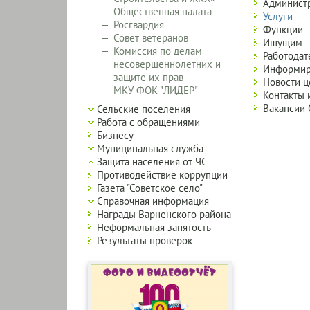
Варненск
Админист
Общественная палата
муниципа
Услуги
Росгвардия
района:
Функции
дополнит
Совет ветеранов
Ищущим
+3
Комиссия по делам
Работодат
level
несовершеннолетних и
Информир
защите их прав
Новости ц
МКУ ФОК "ЛИДЕР"
Контакты 
Вакансии
Сельские поселения
Работа с обращениями
Бизнесу
Муниципальная служба
Защита населения от ЧС
Противодействие коррупции
Газета "Советское село"
Справочная информация
Награды Варненского района
Неформальная занятость
Результаты проверок