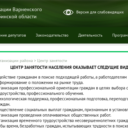
ации Варненского
Версия для слабовидящих
бинской области
ние депутатов
Законодательство
Деятельность
Програ
ганизации района
>
Центр занятости
ЦЕНТР ЗАНЯТОСТИ НАСЕЛЕНИЯ ОКАЗЫВАЕТ СЛЕДУЩИЕ ВИ
ции
действие гражданам в поиске подходящей работы, а работодателям
формирование о положении на рынке труда.
ганизация профессиональной ориентации граждан в целях выбора с
удоустройства, профессионального обучения.
ихологическая поддержка, профессиональная подготовка, перепод
аждан.
уществление социальных выплат гражданам, признанным в установ
ганизация проведения оплачиваемых общественных работ.
ганизация временного трудоустройства несовершеннолетних граждан
ебы время, безработных граждан, испытывающих трудности в поиске