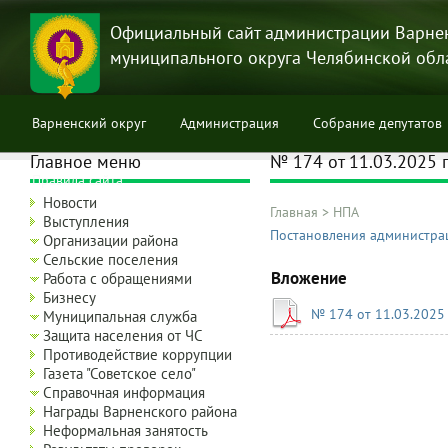
Перейти
к
Официальный сайт администрации Варне
основному
муниципального округа Челябинской обл
содержанию
Варненский округ
Администрация
Собрание депутатов
Главное меню
№ 174 от 11.03.2025 г
Правила сайта
Новости
Главная
>
НПА
Выступления
Строка
Постановления администра
Организации района
навигации
Сельские поселения
Вложение
Работа с обращениями
Бизнесу
№ 174 от 11.03.2025 
Муниципальная служба
Защита населения от ЧС
Противодействие коррупции
Газета "Советское село"
Справочная информация
Награды Варненского района
Неформальная занятость