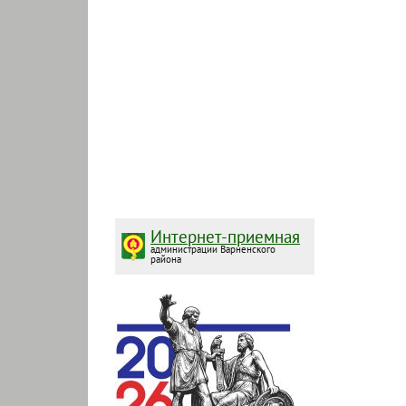
Интернет-приемная
администрации Варненского
района