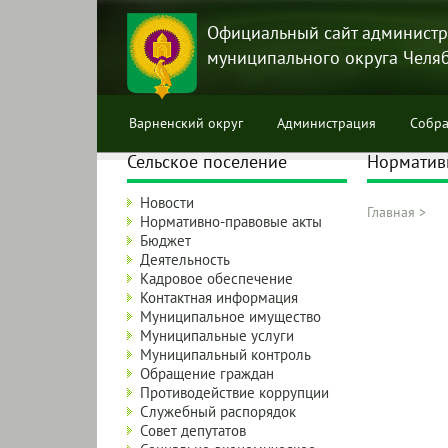
Перейти
к
Официальный сайт администр
основному
муниципального округа Челя
содержанию
Варненский округ
Администрация
Собра
Сельское поселение
Норматив
Новости
Главная
>
Нормативно-правовые акты
Строка
Бюджет
навига
Деятельность
Кадровое обеспечение
Контактная информация
Муниципальное имущество
Муниципальные услуги
Муниципальный контроль
Обращение граждан
Противодействие коррупции
Служебный распорядок
Совет депутатов