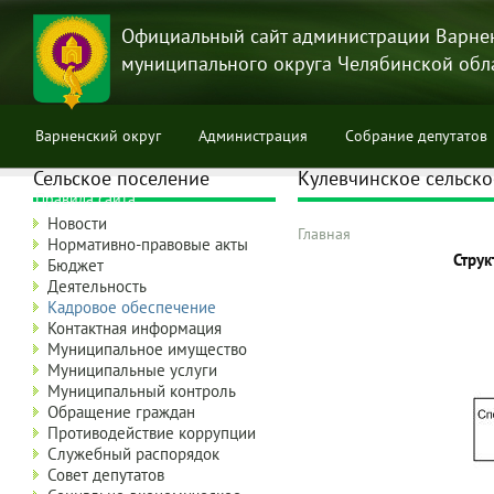
Перейти
к
Официальный сайт администрации Варне
основному
муниципального округа Челябинской обл
содержанию
Варненский округ
Администрация
Собрание депутатов
Сельское поселение
Кулевчинское сельско
Правила сайта
Новости
Главная
Нормативно-правовые акты
Строка
Струк
Бюджет
навигации
Деятельность
Кадровое обеспечение
Контактная информация
Муниципальное имущество
Муниципальные услуги
Муниципальный контроль
Обращение граждан
Противодействие коррупции
Служебный распорядок
Совет депутатов