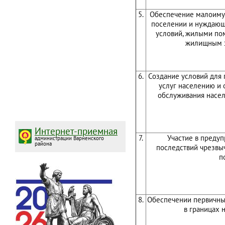
5.
Обеспечение малоиму
поселении и нуждающ
условий, жилыми по
жилищным з
6.
Создание условий для
услуг населению и 
обслуживания насел
Интернет-приемная
7.
Участие в преду
администрации Варненского
района
последствий чрезвы
п
8.
Обеспечении первичны
в границах 