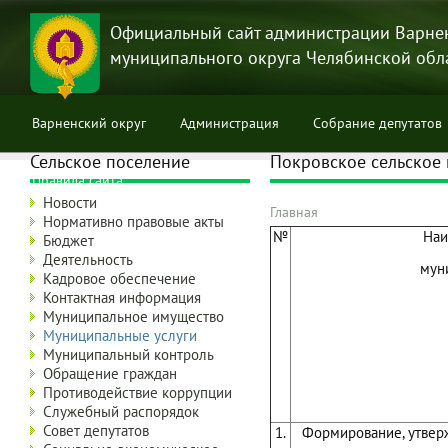
Перейти
к
Официальный сайт администрации Варне
основному
муниципального округа Челябинской обл
содержанию
Варненский округ
Администрация
Собрание депутатов
Сельское поселение
Покровское сельское 
Правила сайта
Новости
Главная
Нормативно правовые акты
Строка
№
Наи
Бюджет
навигации
Деятельность
мун
Кадровое обеспечение
Контактная информация
Муниципальное имущество
Муниципальные услуги
Муниципальный контроль
Обращение граждан
Противодействие коррупции
Служебный распорядок
Совет депутатов
1.
Формирование, утвер