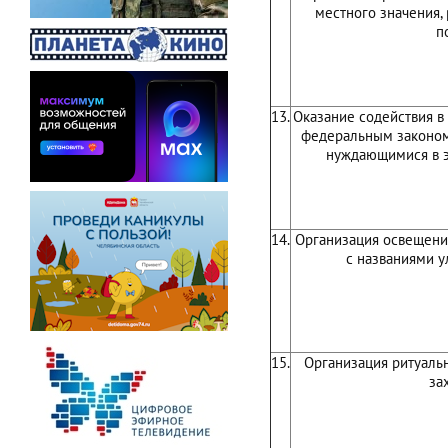
местного значения,
п
13.
Оказание содействия в 
федеральным законом
нуждающимися в 
14.
Организация освещения
с названиями 
15.
Организация ритуаль
за