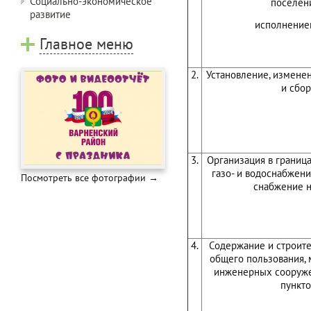
Социально-экономическое
поселени
развитие
исполнение
Главное меню
2.
Установление, измене
и сбо
3.
Организация в граница
газо- и водоснабжени
Посмотреть все фотографии →
снабжение 
4.
Содержание и строит
общего пользования,
инженерных сооруже
пункт