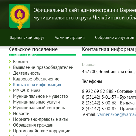
Перейти
к
Официальный сайт администрации Варне
основному
муниципального округа Челябинской обл
содержанию
Варненский округ
Администрация
Собрание депутатов
Сельское поселение
Контактная информа
Правила сайта
Бюджет
Главная
Выявление правообладателей
Строка
457200, Челябинская обл., с
Деятельность
навигации
Кадровое обеспечение
Телефоны
Контактная информация
МУ ФСК Нива
8 922 69 82 888
- Сотовый
Муниципальное имущество
8 (35142) 3-01-57 - Бухгал
Муниципальные услуги
8 (35142)
3-00-68 - Выдача
Муниципальный контроль
8 (35142)
3-00-85 - Приемн
Новости
e-mail:
varnenskoe
@varna7
Нормативно-правовые акты
Обращения граждан
Противодействие коррупции