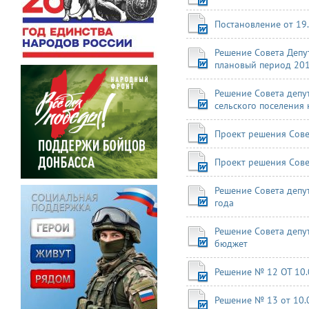
Постановление от 19
Решение Совета Депут
плановый период 201
Решение Совета депу
сельского поселения 
Проект решения Сове
Проект решения Сове
Решение Совета депу
года
Решение Совета депу
бюджет
Решение № 12 ОТ 10.0
Решение № 13 от 10.