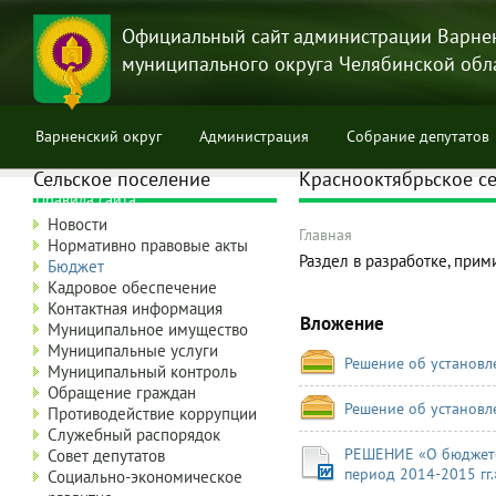
Перейти
к
Официальный сайт администрации Варне
основному
муниципального округа Челябинской обл
содержанию
Варненский округ
Администрация
Собрание депутатов
Сельское поселение
Краснооктябрьское се
Правила сайта
Новости
Главная
Нормативно правовые акты
Строка
Раздел в разработке, прим
Бюджет
навигации
Кадровое обеспечение
Контактная информация
Вложение
Муниципальное имущество
Муниципальные услуги
Решение об установл
Муниципальный контроль
Обращение граждан
Решение об установл
Противодействие коррупции
Служебный распорядок
РЕШЕНИЕ «О бюджете 
Совет депутатов
период 2014-2015 гг.
Социально-экономическое