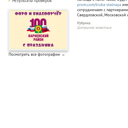
Результаты проверок
prom.com/truba-stalnaya
име
сотрудничаем с партнерами
Свердловской, Московской 
Рубрика
Домашние животные
Посмотреть все фотографии →