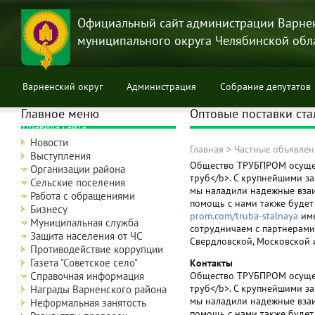
Перейти
к
Официальный сайт администрации Варне
основному
муниципального округа Челябинской обл
содержанию
Варненский округ
Администрация
Собрание депутатов
Главное меню
Оптовые поставки ста
Правила сайта
Новости
Главная
>
Частные объявлен
Выступления
Строка
Общество ТРУБПРОМ осущес
Организации района
труб</b>. С крупнейшими з
навигации
Сельские поселения
мы наладили надежные вза
Работа с обращениями
помощь с нами также будет
Бизнесу
prom.com/truba-stalnaya
име
Муниципальная служба
сотрудничаем с партнерами
Защита населения от ЧС
Свердловской, Московской 
Противодействие коррупции
Газета "Советское село"
Контакты
Общество ТРУБПРОМ осущес
Справочная информация
труб</b>. С крупнейшими з
Награды Варненского района
мы наладили надежные вза
Неформальная занятость
помощь с нами также будет