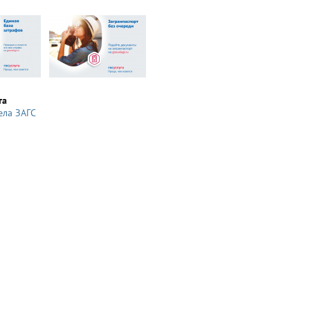
та
ела ЗАГС