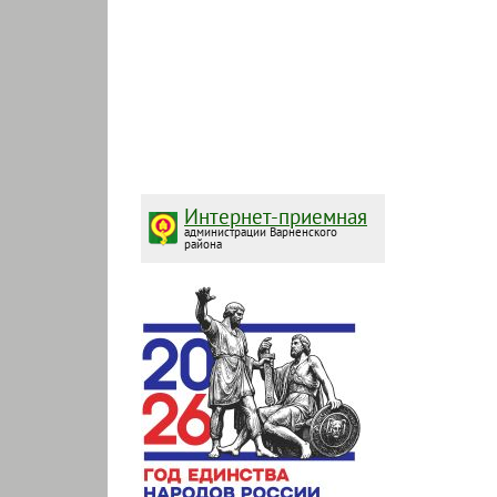
Интернет-приемная
администрации Варненского
района