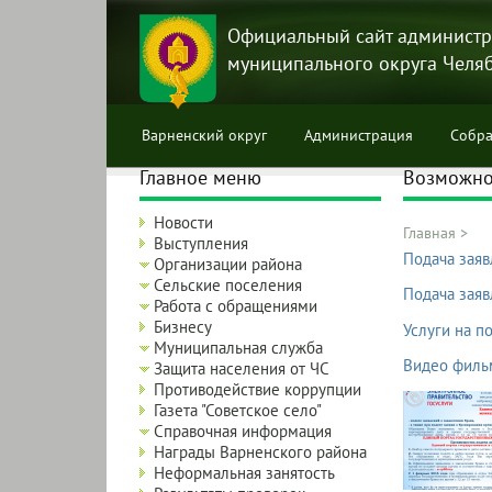
Перейти
к
Официальный сайт администр
основному
муниципального округа Челя
содержанию
Варненский округ
Администрация
Собра
Главное меню
Возможнос
Новости
Главная
>
Выступления
Строка
Подача заяв
Организации района
навига
Сельские поселения
Подача заяв
Работа с обращениями
Бизнесу
Услуги на по
Муниципальная служба
Видео фильм
Защита населения от ЧС
Противодействие коррупции
Газета "Советское село"
Справочная информация
Награды Варненского района
Неформальная занятость