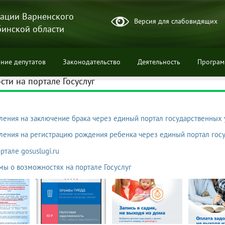
ации Варненского
Версия для слабовидящих
бинской области
ние депутатов
Законодательство
Деятельность
Програ
ти на портале Госуслуг
ления на заключение брака через единый портал государственных 
ции
ления на регистрацию рождения ребенка через единый портал гос
ртале gosuslugi.ru
ы о возможностях на портале Госуслуг