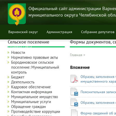
Перейти
к
Официальный сайт администрации Варне
основному
муниципального округа Челябинской обл
содержанию
Варненский округ
Администрация
Собрание депутатов
Сельское поселение
Формы документов, с
Правила сайта
Новости
Главная
>
Нормативно правовые акты
Строка
Бородиновское сельское
навигации
Вложение
поселение: Муниципальный
контроль
Образец заполнения С
Бюджет
имущественного хара
Деятельность
Кадровое обеспечение
Контактная информация
Пояснительная запи
Муниципальное имущество
Муниципальные услуги
Образец заполнения 
Обращение граждан
Противодействие коррупции
Форма сведений об а