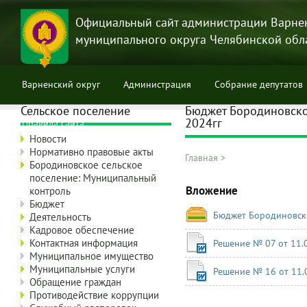
Перейти
к
Официальный сайт администрации Варне
основному
муниципального округа Челябинской обл
содержанию
Варненский округ
Администрация
Собрание депутатов
Сельское поселение
Бюджет Бородиновског
2024гг
Правила сайта
Новости
Нормативно правовые акты
Главная
>
Бородиновское сельское
Строка
поселение: Муниципальный
навигации
Вложение
контроль
Бюджет
Бюджет Бородиновско
Деятельность
Кадровое обеспечение
Контактная информация
Решение № 07 от 11.
Муниципальное имущество
Муниципальные услуги
Решение № 16 от 11.
Обращение граждан
Противодействие коррупции