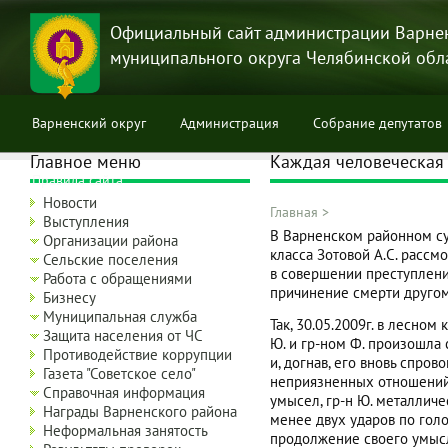
Перейти
к
Официальный сайт администрации Варне
основному
муниципального округа Челябинской обл
содержанию
Варненский округ
Администрация
Собрание депутатов
Главное меню
Каждая человеческая
Правила сайта
Новости
Главная
>
Выступления
Строка
В Варненском районном су
Организации района
класса Зотовой А.С. рассм
навигации
Сельские поселения
в совершении преступлени
Работа с обращениями
причинение смерти другому
Бизнесу
Муниципальная служба
Так, 30.05.2009г. в лесно
Защита населения от ЧС
Ю. и гр-ном Ф. произошла 
Противодействие коррупции
и, догнав, его вновь спро
Газета "Советское село"
неприязненных отношений у
Справочная информация
умысел, гр-н Ю. металличе
Награды Варненского района
менее двух ударов по голов
Неформальная занятость
продолжение своего умысл