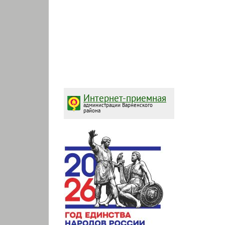
Интернет-приемная
администрации Варненского
района