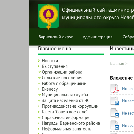
Перейти
к
Официальный сайт администр
основному
муниципального округа Челя
содержанию
Варненский округ
Администрация
Собра
Главное меню
Инвестиц
Новости
Главная
>
Выступления
Строка
Организации района
навига
Вложение
Сельские поселения
Работа с обращениями
Инвес
Бизнесу
Муниципальная служба
Защита населения от ЧС
Инвес
Противодействие коррупции
Газета "Советское село"
Инвес
Справочная информация
Награды Варненского района
Инвес
Неформальная занятость