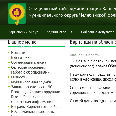
Перейти
к
Официальный сайт администрации Варне
основному
муниципального округа Челябинской обл
содержанию
Варненский округ
Администрация
Собрание депутатов
Главное меню
Варненцы на областн
Правила сайта
Новости
Главная
>
Новости
Выступления
Строка
13 мая в г. Челябинск по
Организации района
(пенсионеров) в зачёт Обл
навигации
Сельские поселения
Работа с обращениями
Нашу команду представлял
Бизнесу
Кочкин Александр, Дюсемб
Муниципальная служба
Защита населения от ЧС
Спортсмены показали в
Противодействие коррупции
соревнованиях по дартсу.
Газета "Советское село"
От всей души поздравляем
Справочная информация
Награды Варненского района
Неформальная занятость