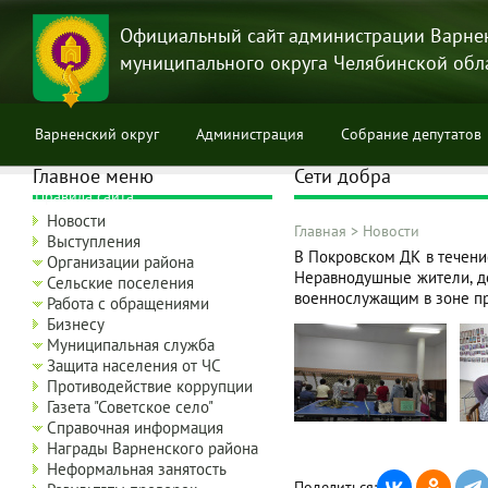
Перейти
к
Официальный сайт администрации Варне
основному
муниципального округа Челябинской обл
содержанию
Варненский округ
Администрация
Собрание депутатов
Главное меню
Сети добра
Правила сайта
Новости
Главная
>
Новости
Выступления
Строка
В Покровском ДК в течени
Организации района
Неравнодушные жители, д
навигации
Сельские поселения
военнослужащим в зоне п
Работа с обращениями
Бизнесу
Муниципальная служба
Защита населения от ЧС
Противодействие коррупции
Газета "Советское село"
Справочная информация
Награды Варненского района
Неформальная занятость
Поделиться: