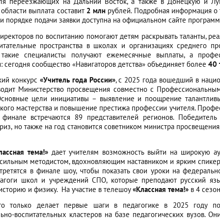
для переезжающих на Дальний Восток, а также в Донецкую и Лу
области выплата составит
2 млн
рублей. Подробная информация о 
и порядке подачи заявки доступна на официальном сайте програм
иректоров по воспитанию помогают детям раскрывать таланты, ре
итательные пространства в школах и организациях среднего пр
 такие специалисты получают ежемесячные выплаты, а профе
: сегодня сообщество «Навигаторов детства» объединяет более
40
кий конкурс
«Учитель года России»
, с 2025 года вошедший в нац
водит Министерство просвещения совместно с Профессиональным
Основные цели инициативы – выявление и поощрение талантливы
кого мастерства и повышение престижа профессии учителя. Профе
в финале встречаются 89 представителей регионов. Победитель
из, но также на год становится советником министра просвещения.
лассная тема!»
дает учителям возможность выйти на широкую ау
 сильным методистом, вдохновляющим наставником и ярким спике
третятся в финале шоу, чтобы показать свои уроки на федеральн
дагоги школ и учреждений СПО, которые преподают русский язык
историю и физику. На участие в телешоу
«Классная тема!»
в 4 сезо
кто только делает первые шаги в педагогике в 2025 году 
льно-воспитательных кластеров на базе педагогических вузов. О