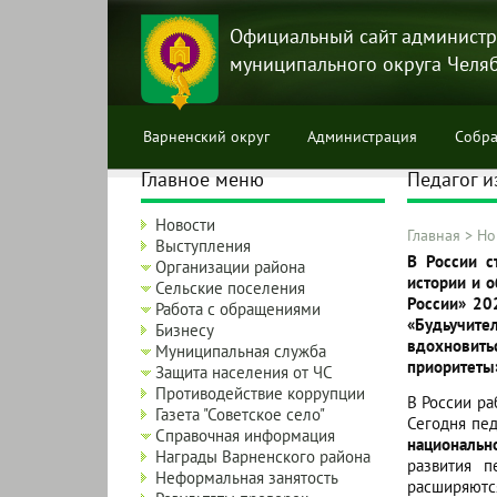
Перейти
к
Официальный сайт администр
основному
муниципального округа Челя
содержанию
Варненский округ
Администрация
Собра
Главное меню
Педагог и
Новости
Главная
>
Но
Выступления
Строка
В России с
Организации района
истории и 
навига
Сельские поселения
России» 20
Работа с обращениями
«Будьучител
Бизнесу
вдохновит
Муниципальная служба
приоритеты
Защита населения от ЧС
Противодействие коррупции
В России р
Газета "Советское село"
Сегодня пед
Справочная информация
национальн
Награды Варненского района
развития п
Неформальная занятость
расширяютс