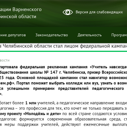
ации Варненского
Версия для слабовидящих
бинской области
ние депутатов
Законодательство
Деятельность
Програ
з Челябинской области стал лицом федеральной кампан
вости
тартовала федеральная рекламная кампания «Учитель навсегда
обществознания школы № 147 г. Челябинска, призер Всероссийск
ции
25 года. Основной площадкой кампании стал навигатор возможно
ем.рф». Портал поможет выбрать колледж или вуз, узнать о возм
ься успешными примерами представителей педагогического
».
аботает более
1 млн
учителей, а педагогическое направление входи
агогика – это профессия для тех, кто хочет не только передавать 
ому проекту «Молодёжь и дети»
по всей стране создаются услови
едагогов: формируется современная образовательная среда, 
я меры поддержки учителей, действуют ежемесячные выплат