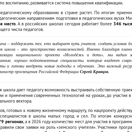
по воспитанию, развивается система повышения квалификации.
педагогическому образованию в стране растет. По итогам прием
дагогическим направлениям подготовки в педагогических вузах М
е место
. А в российских школах сегодня работает более
346 тыс
щего числа педагогов.
дача
–
поддержать тех, кто выбирает путь учителя, создать условия дл
ая школа
–
это пространство возможностей. Именно благодаря плано
ализации национального проекта «Молодёжь и дети», мы видим з
анные, хорошо подготовленные специалисты, которые владеют совре
ты и готовы внедрять новые подходы к обучению. Это важный ресур
инистр просвещения Российской Федерации
Сергей Кравцов.
 школа дает педагогу возможность выстраивать собственную трае
и и применения современных технологий на уроках, до участия в
льного вектора.
ов, готовых к новому жизненному маршруту, по нацпроекту дейст
 специалистов в школы малых город и сел. По итогам конкурс
79 регионах
, а в 2026 году количество мест для участия в програм
правили свои заявки на роль «земского учителя». Участники про