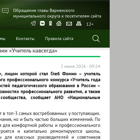
Обращение главы Варненского
муниципального округа к посетителям сайта
12+
ммы
Контакты
Правила сайта
ии «Учитель навсегда»
2 июня 2026 - 09:24
», лицом которой стал Глеб Фомин – учитель
ого профессионального конкурса «Учитель года
стей педагогического образования в России –
ожностях профессионального развития, а также
 сообщества, сообщает АНО «Национальные
т в топ-3 самых востребованных у поступающих.
знания, но и быть частью больших изменений. По
я для комфортной работы и профессионального
строятся и капитально ремонтируются школы,
ы для классных руководителей и советников