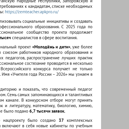
ганскую Народные Республики, Запорожскую и
требованиях к кандидатам, списке необходимых
мы:
https://zemteacher.apkpro.ru/
ализовывать социальные инициативы и создавать
офессионального образования. С 2025 года по
ссиональное сообщество проекта продолжает
 тысяч
специалистов в сфере воспитания.
иональный проект
«Молодёжь и дети»
, уже более
 союзом работников народного образования и
х педагогов, распространение лучших практик
ссиональное состязание проводится в несколько
 Всероссийского конкурса получает не только
 Имя «Учителя года России – 2026» мы узнаем в
диторию и показать, что современный педагог
ром. Семь самых запоминающихся и талантливых
ом канале. В конкурсном отборе могут принять
 и литературу, математику, биологию, химию,
не было подано
6,7 тысячи заявок.
по нацпроекту было создано
37
комплексных
ни включают в себя новые кабинеты по учебным