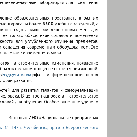
стественно-научные лаборатории для повышения
ление образовательных пространств в разных
тремонтированы более
6500
учебных заведений, а
лило создать свыше миллиона новых мест для
т не только обновление фасадов и помещений
жности для углубленного изучения предметов,
щи оснащения современным оборудованием. Это
к вызовам современного мира.
мотря на стремительные изменения, появление
образовательном процессе остается неизменной.
я
«
Будьучителем
.рф»
– информационный портал
ктории развития.
стей для развития талантов и самореализации
человека. В центре нацпроекта – строительство
словий для обучения. Особое внимание уделено
Источник: АНО «Национальные приоритеты»