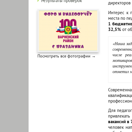
Результаты проверок
директоров 
Интерес к 
места по пе
1 бюджетно
32,5%
от об
«Наша за
современн
числе ре
Посмотреть все фотографии →
мотивиров
инструмен
отметил м
Современная
квалификаци
профессиона
Для педагог
привлекать
вакансий в 
человек на