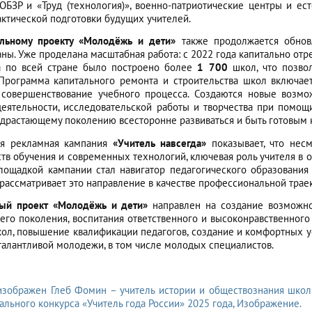
ОБЗР и «Труд (технология)», военно-патриотические центры и е
актической подготовки будущих учителей.
альному проекту «Молодёжь и дети»
также продолжается обнов
аны. Уже проделана масштабная работа: с 2022 года капитально о
а по всей стране было построено более
1 700
школ, что позво
Программа капитального ремонта и строительства школ включае
 совершенствование учебного процесса. Создаются новые возмо
деятельности, исследовательской работы и творчества при помо
драстающему поколению всесторонне развиваться и быть готовым 
я рекламная кампания
«Учитель навсегда»
показывает, что нес
тв обучения и современных технологий, ключевая роль учителя в 
лощадкой кампании стал навигатор педагогического образовани
о рассматривает это направление в качестве профессиональной трае
ый проект «Молодёжь и дети»
направлен на создание возможно
го поколения, воспитания ответственного и высоконравственного 
ол, повышение квалификации педагогов, создание и комфортных у
алантливой молодежи, в том числе молодых специалистов.