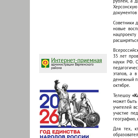
рублей, а 
Херсонскую 
документов 
Советники д
новые восп
нацпроекту
расширяться
Всероссийс
35 лет про
Интернет-приемная
науки РФ. 
администрации Варненского
педагогичес
района
этапов, а 
денежный пр
октябре.
Телешоу
«К
может быть
учителей вс
участие пе
географию, 
Для тех, 
образовате