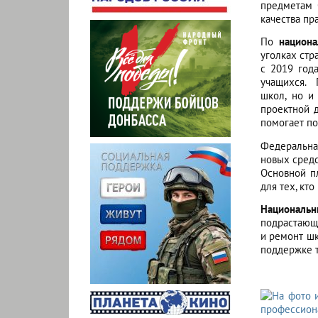
предметам 
качества пр
По
национ
уголках стр
с 2019 год
учащихся. 
школ, но и
проектной 
помогает по
Федеральна
новых средс
Основной п
для тех, кт
Национальн
подрастающе
и ремонт шк
поддержке т