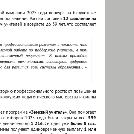
ной кампании 2025 года конкурс на бюджетные
инпросвещения России составил
12 заявлений на
яч
учителей в возрасте до 39 лет, что составляет
я профессионального развития и показать, что
мерной работе по поддержке учителей, в том
акономерный результат. В школы приходят
менными технологиями, используют цифровые
с для развития всей системы образования»,
–
кторию профессионального роста: от повышения
 конкурсах педагогического мастерства и смены
вует программа
«Земский учитель»
. Она помогает
ных отборов 2025 года были закрыты все
599
ме увеличено до
1 216
. Сегодня уже
более 8 тыс.
граммы получают единовременную выплату
1 млн