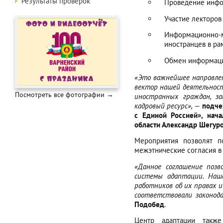
Результаты проверок
Проведение инфор
Участие лекторов
Информационно-
иностранцев в ра
Обмен информацие
«Это важнейшее направлен
вектор нашей деятельност
Посмотреть все фотографии →
иностранных граждан, з
кадровый ресурс»,
—
подче
с Единой Россией», нача
области Александр Шегуро
Мероприятия позволят
п
межэтнические согласия в
«Данное соглашение позв
системы адаптации. Наш
работников об их правах и
соответствовали законода
Подобед
.
Центр адаптации такж