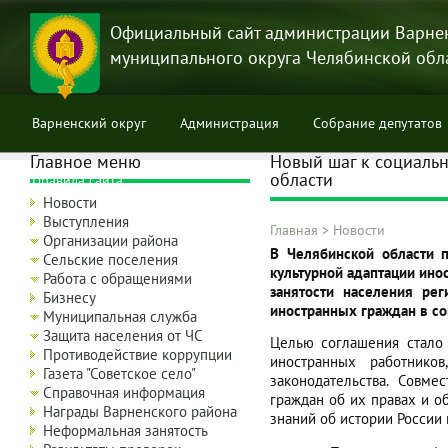
Перейти
к
Официальный сайт администрации Варне
основному
муниципального округа Челябинской обл
содержанию
Варненский округ
Администрация
Собрание депутатов
Главное меню
Новый шаг к социаль
области
Правила сайта
Новости
Выступления
Главная
>
Новости
Организации района
Строка
В Челябинской области 
Сельские поселения
культурной адаптации ино
навигации
Работа с обращениями
занятости населения рег
Бизнесу
иностранных граждан в со
Муниципальная служба
Защита населения от ЧС
Целью соглашения стало 
Противодействие коррупции
иностранных работнико
Газета "Советское село"
законодательства. Совм
Справочная информация
граждан об их правах и о
Награды Варненского района
знаний об истории России
Неформальная занятость