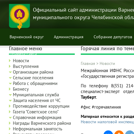
Перейти
к
Официальный сайт администрации Варне
основному
муниципального округа Челябинской обл
содержанию
Варненский округ
Администрация
Собрание депутатов
Главное меню
Горячая линия по тем
Правила сайта
Новости
Главная
>
Новости
Выступления
Строка
Межрайонная ИФНС Росси
Организации района
«Государственная регистра
навигации
Сельские поселения
Работа с обращениями
По телефону 8(351) 214
Бизнесу
специалист-эксперт отд
Муниципальная служба
Тауберт
.
Защита населения от ЧС
Противодействие коррупции
#фнс #горячаялиния
Газета "Советское село"
Материал относится к разд
Справочная информация
Новости налоговой инспек
Награды Варненского района
Неформальная занятость