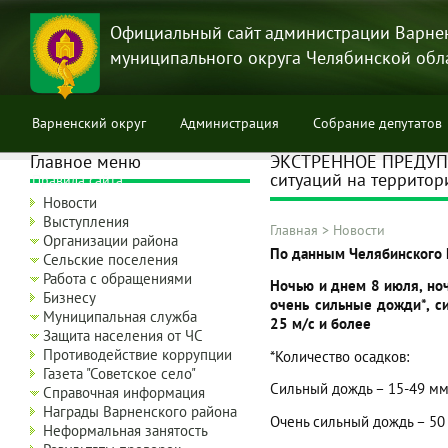
Перейти
к
Официальный сайт администрации Варне
основному
муниципального округа Челябинской обл
содержанию
Варненский округ
Администрация
Собрание депутатов
Главное меню
ЭКСТРЕННОЕ ПРЕДУПР
ситуаций на территор
Правила сайта
Новости
Выступления
Главная
>
Новости
Организации района
Строка
По данным Челябинского 
Сельские поселения
навигации
Работа с обращениями
Ночью и днем 8 июля, но
Бизнесу
очень сильные дожди*, си
Муниципальная служба
25 м/с и более
Защита населения от ЧС
Противодействие коррупции
*Количество осадков:
Газета "Советское село"
Сильный дождь – 15-49 мм 
Справочная информация
Награды Варненского района
Очень сильный дождь – 50 
Неформальная занятость