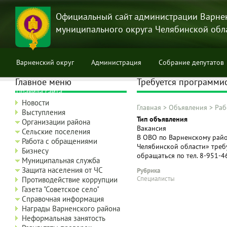
Перейти
к
Официальный сайт администрации Варне
основному
муниципального округа Челябинской обл
содержанию
Варненский округ
Администрация
Собрание депутатов
Главное меню
Требуется программи
Правила сайта
Новости
Главная
>
Объявления
>
Раб
Выступления
Строка
Тип объявления
Организации района
Вакансия
навигации
Сельские поселения
В ОВО по Варненскому райо
Работа с обращениями
Челябинской области» требу
Бизнесу
обращаться по тел. 8-951-4
Муниципальная служба
Защита населения от ЧС
Рубрика
Специалисты
Противодействие коррупции
Газета "Советское село"
Справочная информация
Награды Варненского района
Неформальная занятость